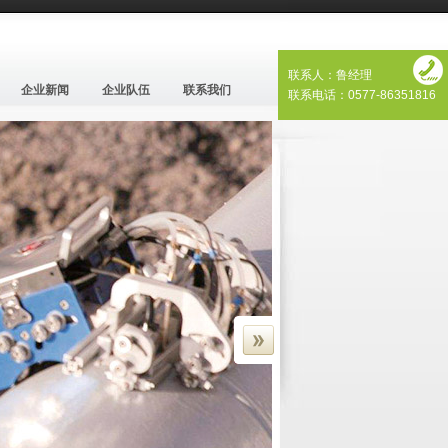
联系人：鲁经理
企业新闻
企业队伍
联系我们
联系电话：0577-86351816